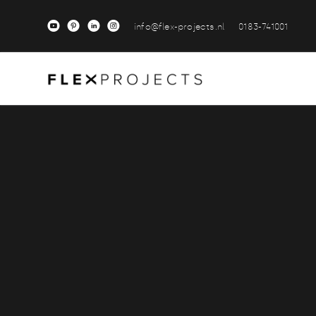
M
A
C
Q
info@flex-projects.nl
0183-741001