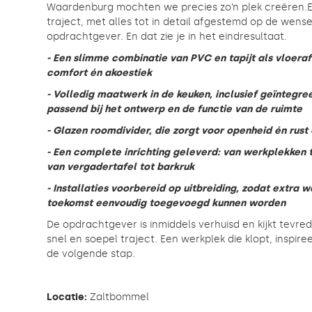
Waardenburg mochten we precies zo’n plek creëren.E
traject, met alles tot in detail afgestemd op de wens
opdrachtgever. En dat zie je in het eindresultaat.
- Een slimme combinatie van PVC en tapijt als vloera
comfort én akoestiek
- Volledig maatwerk in de keuken, inclusief geïntegre
passend bij het ontwerp en de functie van de ruimte
- Glazen roomdivider, die zorgt voor openheid én rust
- Een complete inrichting geleverd: van werkplekken t
van vergadertafel tot barkruk
- Installaties voorbereid op uitbreiding, zodat extra 
toekomst eenvoudig toegevoegd kunnen worden
De opdrachtgever is inmiddels verhuisd en kijkt tevre
snel en soepel traject. Een werkplek die klopt, inspiree
de volgende stap.
Locatie:
Zaltbommel