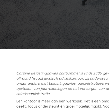
Carpine Belastingadvies Zaltbommel is sinds 2005 gev
allround fiscaal juridisch advieskantoor. Zij onderste
onder andere met belastingadvies, administratieve 
opstellen van jaarrekeningen en het verzorgen van d
salarisadministratie.
Een kantoor is meer dan een werkplek. Het is een omg
geeft, focus ondersteunt én groei mogelijk maakt. Voo