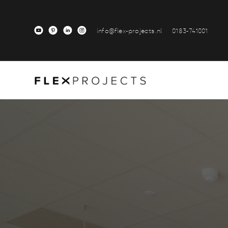
M
A
C
Q
info@flex-projects.nl
0183-741001