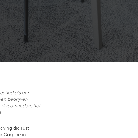
estigd als een
unen bedrijven
werkzaamheden, het
e
eving die rust
r Carpine in